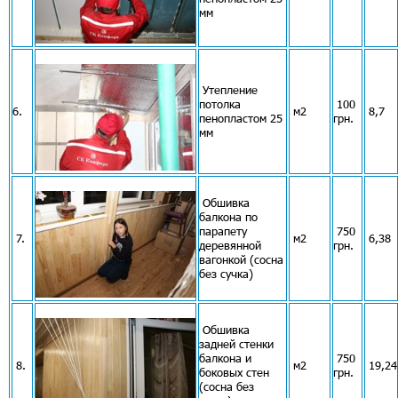
мм
Утепление
потолка
100
6.
м2
8,7
пенопластом 25
грн.
мм
Обшивка
балкона по
парапету
750
7.
м2
6,38
деревянной
грн.
вагонкой (сосна
без сучка)
Обшивка
задней стенки
балкона и
750
8.
м2
19,24
боковых стен
грн.
(сосна без