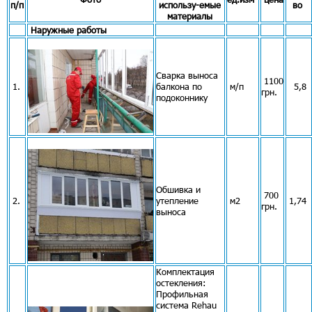
п/п
использу-емые
во
материалы
Наружные работы
Сварка выноса
1100
1.
балкона по
м/п
5,8
грн.
подоконнику
Обшивка и
700
2.
утепление
м2
1,74
грн.
выноса
Комплектация
остекления:
Профильная
система Rehau