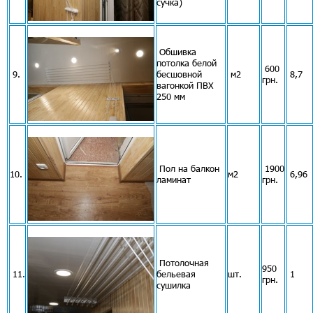
сучка)
Обшивка
потолка белой
600
9.
бесшовной
м2
8,7
грн.
вагонкой ПВХ
250 мм
Пол на балкон
1900
10.
м2
6,96
ламинат
грн.
Потолочная
950
11.
бельевая
шт.
1
грн.
сушилка