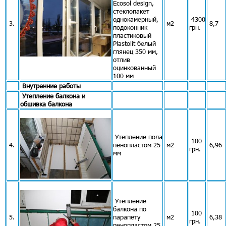
Ecosol design,
стеклопакет
однокамерный,
4300
3.
м2
8,7
подоконник
грн.
пластиковый
Plastolit белый
глянец 350 мм,
отлив
оцинкованный
100 мм
Внутренние работы
Утепление балкона и
обшивка балкона
Утепление пола
100
4.
пенопластом 25
м2
6,96
грн.
мм
Утепление
балкона по
100
5.
парапету
м2
6,38
грн.
пенопластом 25