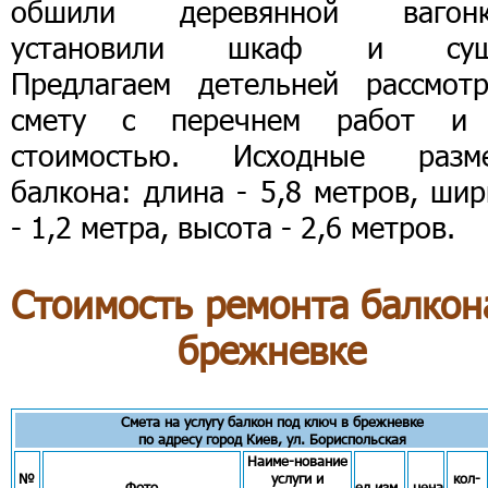
обшили деревянной вагонк
установили шкаф и суш
Предлагаем детельней рассмотр
смету с перечнем работ и
стоимостью. Исходные разм
балкона: длина - 5,8 метров, ши
- 1,2 метра, высота - 2,6 метров.
Стоимость ремонта балкон
брежневке
Смета на услугу балкон под ключ в брежневке
по адресу город Киев, ул. Бориспольская
Наиме-нование
№
услуги и
кол-
Фото
ед.изм
цена